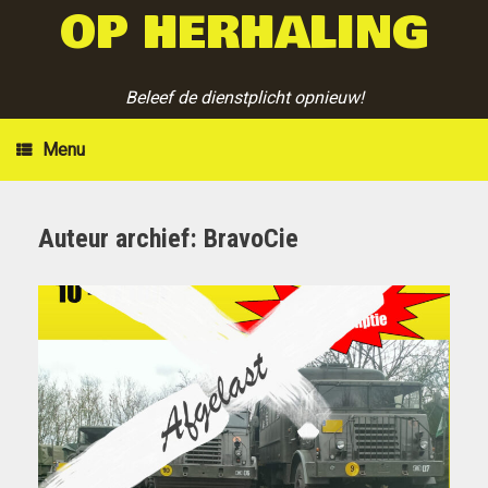
OP HERHALING
Ga
naar
de
inhoud
Beleef de dienstplicht opnieuw!
Menu
Auteur archief:
BravoCie