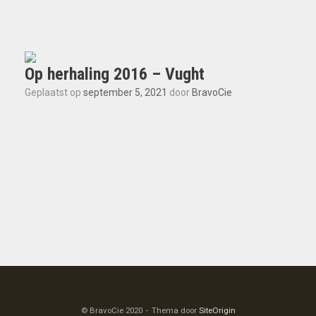
Op herhaling 2016 – Vught
Geplaatst op
september 5, 2021
door
BravoCie
© BravoCie 2020
Thema door
SiteOrigin