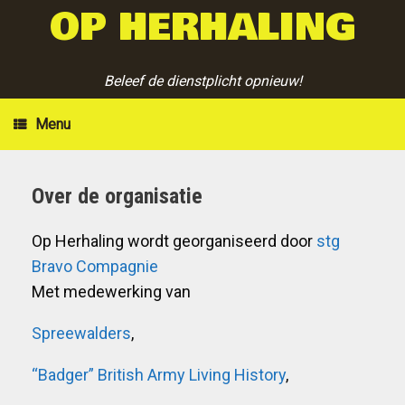
OP HERHALING
Ga
naar
de
inhoud
Beleef de dienstplicht opnieuw!
Menu
Over de organisatie
Op Herhaling wordt georganiseerd door
stg
Bravo Compagnie
Met medewerking van
Spreewalders
,
“Badger” British Army Living History
,